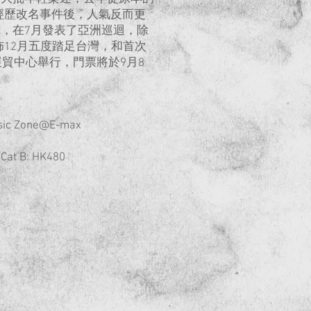
ros]，經歷改名事件後，人氣反而更
，在7月發表了亞洲巡迴，除
佈12月五度踏足台灣，和首次
展貿中心舉行，門票將於9月8
 Zone@E-max
at B: HK480