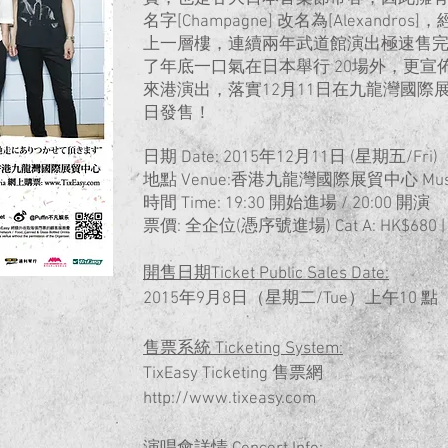
名字[Champagne] 改名為[Alexand
上一層樓，連續兩年武道館演出極速售完
了年底一口氣在日本舉行 20場外，更宣
來港演出，落實12月11日在九龍灣國際
日發售！
日期 Date: 2015年12月11日 (星期五/Fri)
地點 Venue:香港九龍灣國際展貿中心 Music
時間 Time: 19:30 開始進場 / 20:00 開演
票價: 全企位(憑序號進場) Cat A: HK$680 | C
開售日期Ticket Public Sales Date:
2015年9月8日（星期二/Tue）上午10 點
售票系統 Ticketing System:
TixEasy Ticketing 售票網
http://www.tixeasy.com