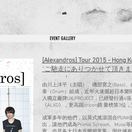
EVENT GALLERY
[Alexandros] Tour 2015 - Hong 
“ご馳走にありつかせて頂きま
由川上洋平（主唱）、磯部寛之(Bass)、
泰（Drum）組成，近年火速掘起日本樂隊 [Al
入獨立廠牌UK.PROJECT，已經發行過
《ALXD》，更高踞oricon銷 量榜第3
成軍多年的他們，以英式搖滾混合PUN
出，讓他們成為Primal Scream、Muse
賓，也是各大日本音樂節常客，因此擁