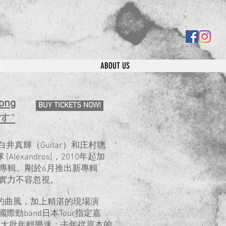
ABOUT US
Kong
BUY TICKETS NOW!
す”
白井真輝（Guitar）和庄村聰
exandros]，2010年起加
4張專輯。剛於6月推出新專輯
位，實力不容忽視。
K的曲風，加上精湛的現場演
等國際勁band日本Tour指定嘉
有大批年輕樂迷；去年從原本的