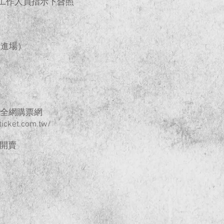
日方工作人員指示下合照
號進場）
ket全網購票網
cket.com.tw/
0開賣