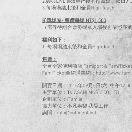
2.參與LIVE side舉行後的拍照會，依
3.每場場結束後和全員High Touch
B)單場卷- 票價每場 NT$1,500
（需等待組合票劵觀眾入場後再依照序
福利如下：
1. 每場場結束後和全員High Touch
售票：
全台全家便利商店 Famiport & FamiTic
FamiTicket全網購票網：http://www.famiti
開賣日期：2015年09月5日(六) 中午12:0
主辦單位：TV ASAHI MUSIC CO.,LTD
企劃單位：F’smile
協力單位：不凡娛樂 我愛工作
詢問：info@puffinent.net