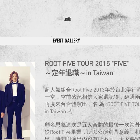
EVENT GALLERY
ROOT FIVE TOUR 2015 "FIVE"
～定年退職～
in Taiwan
超人氣組合Root Five 2013年於台
一空，空前盛況相信大家還記得，經過兩年
再度來台合體演出，名 為<ROOT FIVE TOUR
in Taiwan >。
顧名思義這次是五人合體的最後一次海外
從Root Five畢業，所以公演別具意
出，時間與演出內容有所不同，大家要