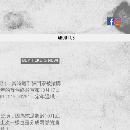
ABOUT US
BUY TICKETS NOW!
北舉行演出，當時過千張門票被搶購
的等候終於宣布10月17日
 2015 "FIVE" ～定年退職～
公演，因為蛇足將於10月底
義，和上次一樣也是分成兩部的演
留意！