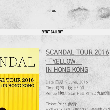
EVENT GALLERY
SCANDAL TOUR 2016
「YELLOW」
IN HONG KONG
Date 日期: 9 June, 2016
Time 時間：晚上8:00
Venue 地點: Star Hall, KITEC
Ticket Price 票價: